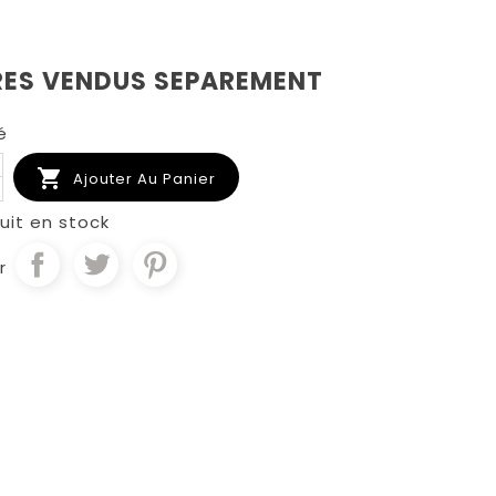
RES VENDUS SEPAREMENT
é

Ajouter Au Panier
uit en stock
r