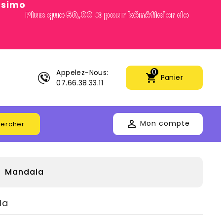
issimo
Plus que 50,00 € pour bénéficier de
0
Appelez-Nous:
shopping_cart
Panier
07.66.38.33.11

Mon compte
ercher
Mandala
la