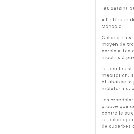
Les dessins d
À l'intérieur
Mandala.
Colorier n’es
moyen de trait
cercle ». Les
moulins à pri
Le cercle est
méditation. I
et abaisse la
mélatonine, u
Les mandalas 
prouvé que co
contre le str
Le coloriage 
de superbes 