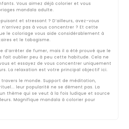
ants. Vous aimez déjà colorier et vous
loriages mandala adulte.
uisant et stressant ? D’ailleurs, avez-vous
n’arrivez pas à vous concentrer ? Et cette
que le coloriage vous aide considérablement à
taires et le tabagisme.
le d’arrêter de fumer, mais il a été prouvé que le
fait oublier peu à peu cette habitude. Cela ne
-vous et essayez de vous concentrer uniquement
rs. La relaxation est votre principal objectif ici.
à travers le monde. Support de méditation,
tuel... leur popularité ne se dément pas. La
un thème qui se veut à la fois ludique et source
fleurs. Magnifique mandala à colorier pour