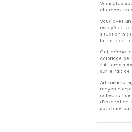
Vous êtes dé
cherchez un d
Vous avez un 
essayé de vou
situation n’e
lutter contre
Oui, même les
coloriage de 
fait jamais 
sur le fait de
Art millénair
moyen d'expre
collection de
d'inspiration
satisfaire aut