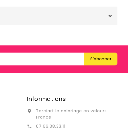
Informations
Terciart le coloriage en velours

France
07.66.38.33.11
