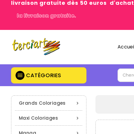
livraison gratuite dès 50 euros d'achat
la livraison gratuite.
Accuei
CATÉGORIES

Grands Coloriages

Maxi Coloriages

Manga
