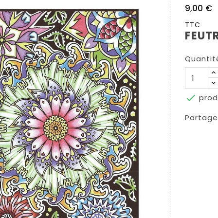
9,00 €
TTC
FEUT
Quantit

prod
Partage