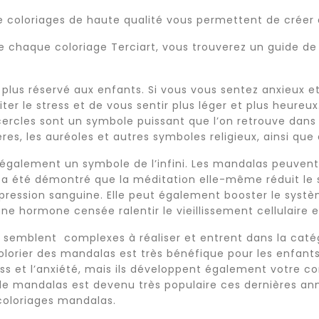
e coloriages de haute qualité vous permettent de créer 
 de chaque coloriage Terciart, vous trouverez un guide de 
t plus réservé aux enfants. Si vous vous sentez anxieux e
er le stress et de vous sentir plus léger et plus heureux.
 cercles sont un symbole puissant que l’on retrouve dans 
ères, les auréoles et autres symboles religieux, ainsi que
 également un symbole de l’infini. Les mandalas peuvent
l a été démontré que la méditation elle-même réduit le 
 pression sanguine. Elle peut également booster le systè
ne hormone censée ralentir le vieillissement cellulaire e
semblent complexes à réaliser et entrent dans la catégo
lorier des mandalas est très bénéfique pour les enfants
ess et l’anxiété, mais ils développent également votre c
de mandalas est devenu très populaire ces dernières ann
coloriages mandalas.