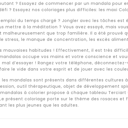
butant ? Essayez de commencer par un mandala pour enf
éfi ? Essayez nos coloriages plus difficiles: les maxi Co
emploi du temps chargé ? Jongler avec les tâches est ép
s mettre à la méditation ? Vous avez essayé, mais vous 
st malheureusement que trop familière. Il a été prouvé 
 le stress, le manque de concentration, les excès alimen
 mauvaises habitudes ! Effectivement, il est très diffici
mandalas occupe vos mains et votre conscience et vous 
de mal d’essayer ! Rangez votre téléphone, déconnectez
 faire le vide dans votre esprit et de jouer avec les couleu
e, les mandalas sont présents dans différentes cultures 
ssion, outil thérapeutique, objet de développement spiri
 mandalas à colorier propose à chaque tableau Terciart 
. Le présent coloriage porte sur le thème des rosaces et 
ant les plus jeunes que les adultes.