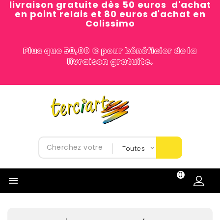
livraison gratuite dès 50 euros d'achat
en point relais et 80 euros d'achat en
Colissimo
Plus que 50,00 € pour bénéficier de la
livraison gratuite.
0
