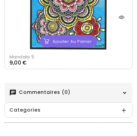
Ajouter Au Panier
Mandala 5
Prix
9,00 €
Commentaires (0)
chat
Categories
