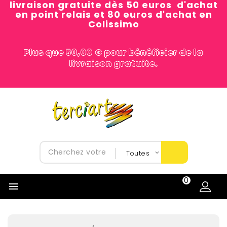
livraison gratuite dès 50 euros d'achat
en point relais et 80 euros d'achat en
Colissimo
Plus que 50,00 € pour bénéficier de la
livraison gratuite.
0
