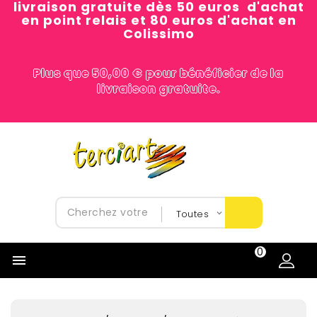
livraison gratuite dès 50 euros d'achat
en point relais et 80 euros d'achat en
Colissimo
Plus que 50,00 € pour bénéficier de la
livraison gratuite.
0
