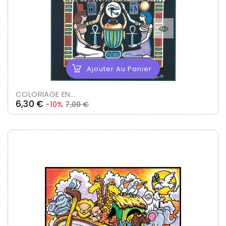
Ajouter Au Panier
COLORIAGE EN...
Prix
Prix
6,30 €
-10%
7,00 €
de
base