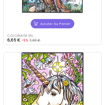
Ajouter Au Panier
COLORIAGE EN...
Prix
Prix
6,65 €
-5%
7,00 €
de
base