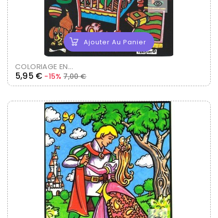
Ajouter Au Panier
COLORIAGE EN...
Prix
Prix
5,95 €
-15%
7,00 €
de
base