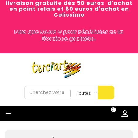
livraison gratuite dès 50 euros d'achat
en point relais et 80 euros d'achat en
Colissimo
Plus que 50,00 € pour bénéficier de la
livraison gratuite.
0
