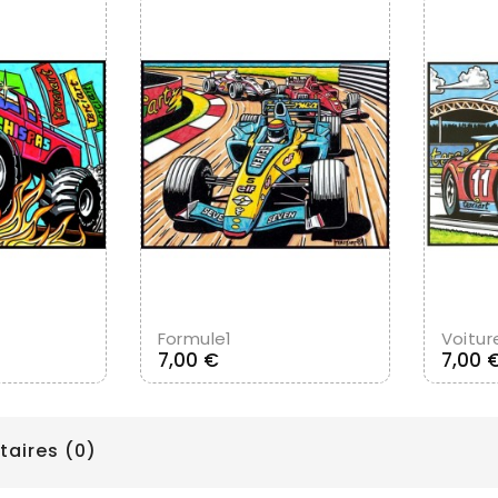
u Panier
Ajouter Au Panier
Formule1
Voitur
Prix
7,00 €
7,00 
ires (0)