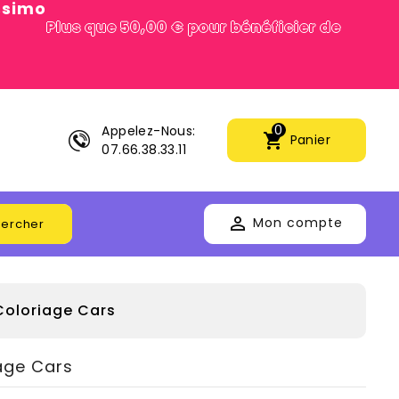
issimo
Plus que 50,00 € pour bénéficier de
0
Appelez-Nous:
shopping_cart
Panier
07.66.38.33.11

Mon compte
ercher
Coloriage Cars
age Cars