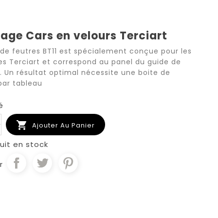
iage Cars en velours Terciart
 de feutres BT11 est spécialement conçue pour les
es Terciart et correspond au panel du guide de
. Un résultat optimal nécessite une boite de
par tableau
é

Ajouter Au Panier
uit en stock
r