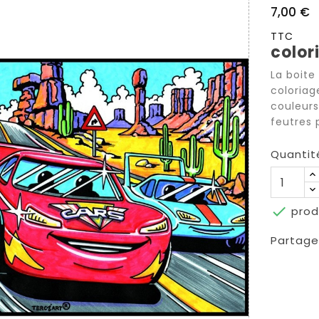
7,00 €
TTC
color
La boite
coloriag
couleurs
feutres 
Quantit

prod
Partage