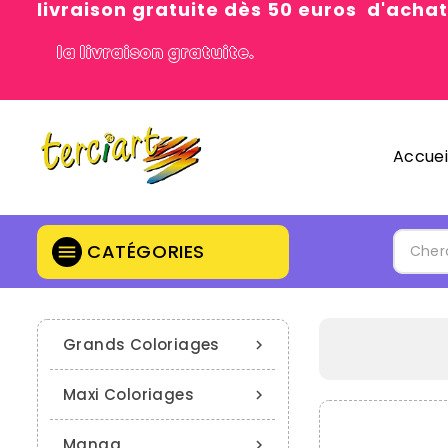
livraison gratuite dès 50 euros d'achat
la livraison gratuite.
Accuei
CATÉGORIES

Grands Coloriages

Maxi Coloriages

Manga
