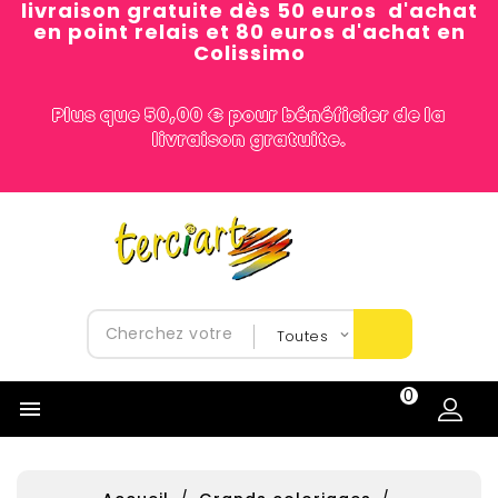
livraison gratuite dès 50 euros d'achat
en point relais et 80 euros d'achat en
Colissimo
Plus que 50,00 € pour bénéficier de la
livraison gratuite.
0
