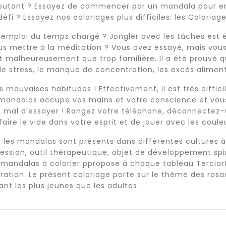
butant ? Essayez de commencer par un mandala pour enf
éfi ? Essayez nos coloriages plus difficiles: les Coloria
emploi du temps chargé ? Jongler avec les tâches est ép
s mettre à la méditation ? Vous avez essayé, mais vous 
st malheureusement que trop familière. Il a été prouvé 
 le stress, le manque de concentration, les excès alimen
 mauvaises habitudes ! Effectivement, il est très diffici
mandalas occupe vos mains et votre conscience et vous 
de mal d’essayer ! Rangez votre téléphone, déconnectez
 faire le vide dans votre esprit et de jouer avec les couleu
e, les mandalas sont présents dans différentes cultures 
ssion, outil thérapeutique, objet de développement spiri
 mandalas à colorier ppropose à chaque tableau Terciart
iration. Le présent coloriage porte sur le thème des ros
ant les plus jeunes que les adultes.