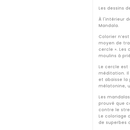
Les dessins d
À l'intérieur
Mandala.
Colorier n’es
moyen de trait
cercle ». Les
moulins à pri
Le cercle est
méditation. I
et abaisse la
mélatonine, u
Les mandalas 
prouvé que co
contre le str
Le coloriage 
de superbes 