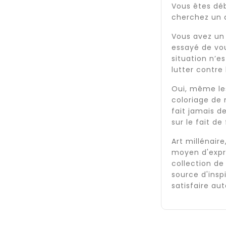
Vous êtes dé
cherchez un d
Vous avez un 
essayé de vou
situation n’e
lutter contre
Oui, même les
coloriage de 
fait jamais 
sur le fait de
Art millénair
moyen d'expre
collection de
source d'insp
satisfaire aut