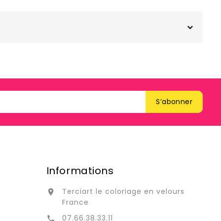
Informations
Terciart le coloriage en velours

France
07.66.38.33.11
