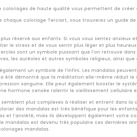
e coloriages de haute qualité vous permettent de créer 
 de chaque coloriage Terciart, vous trouverez un guide de
t plus réservé aux enfants. Si vous vous sentez anxieux e
er le stress et de vous sentir plus léger et plus heureux.
 cercles sont un symbole puissant que l’on retrouve dans 
ères, les auréoles et autres symboles religieux, ainsi que
 également un symbole de l’infini. Les mandalas peuvent
l a été démontré que la méditation elle-même réduit le 
 pression sanguine. Elle peut également booster le systè
ne hormone censée ralentir le vieillissement cellulaire e
semblent plus complexes à réaliser et entrent dans la c
lorier des mandalas est très bénéfique pour les enfants
ess et l’anxiété, mais ils développent également votre c
de mandalas est devenu très populaire ces dernières ann
coloriages mandalas.