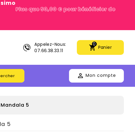
issimo
Plus que 50,00 € pour bénéficier de
0
Appelez-Nous:
shopping_cart
Panier
07.66.38.33.11

Mon compte
ercher
Mandala 5
la 5