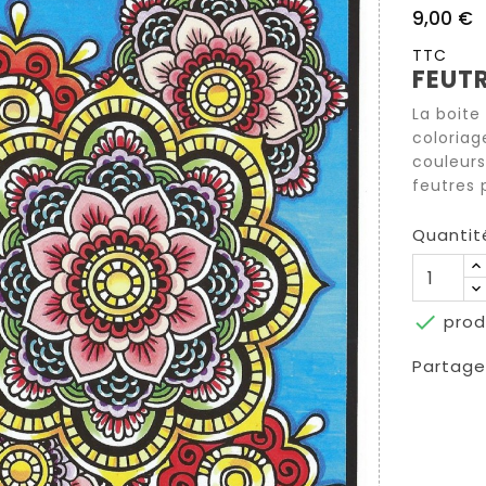
9,00 €
TTC
FEUT
La boite
coloriag
couleurs
feutres 
Quantit

prod
Partage