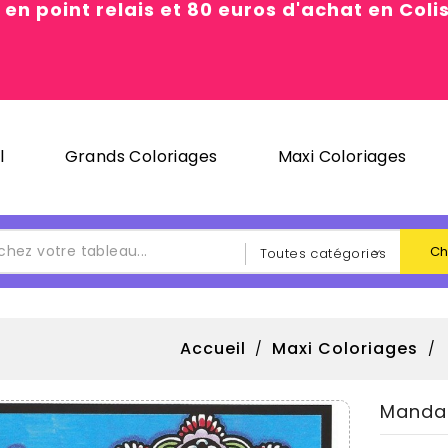
 en point relais et 80 euros d'achat en Col
l
Grands Coloriages
Maxi Coloriages
Ch
Accueil
Maxi Coloriages
Manda