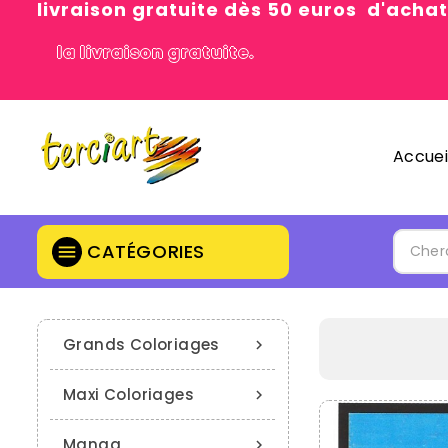
livraison gratuite dès 50 euros d'achat
la livraison gratuite.
Accuei
CATÉGORIES

Grands Coloriages

Maxi Coloriages

Manga
