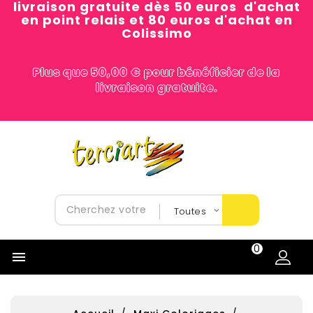
livraison gratuite dès 50 euros d'achat
en point relais et 80 euros d'achat en
Colissimo
Plus que 50,00 € pour bénéficier de la
livraison gratuite.
0
