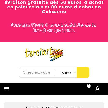
livraison gratuite dès 50 euros d'achat
en point relais et 80 euros d'achat en
Colissimo
Plus que 50,00 € pour bénéficier de la
livraison gratuite.
0
