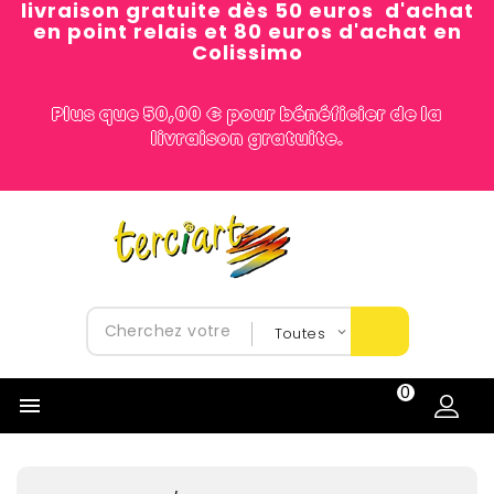
livraison gratuite dès 50 euros d'achat
en point relais et 80 euros d'achat en
Colissimo
Plus que 50,00 € pour bénéficier de la
livraison gratuite.
0
