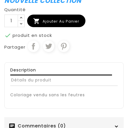
NOUVELLE COLLECTION
Quantité

Ajouter Au Panier

produit en stock
Partager
Description
Détails du produit
Coloriage vendu sans les feutres
Commentaires (0)
chat