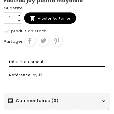
Feutres joy pointe moyenne
Quantité

Ajouter Au Panier

produit en stock
Partager
Détails du produit
Référence
joy 12
Commentaires (0)
chat