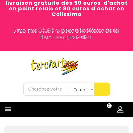
livraison gratuite dès 50 euros d'achat
en point relais et 80 euros d'achat en
Colissimo
Plus que 50,00 € pour bénéficier de la
livraison gratuite.
0
